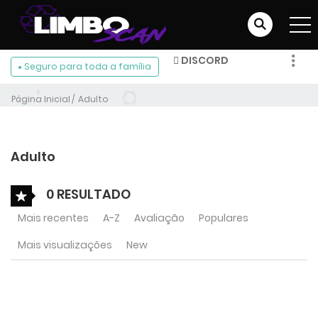
DISCORD
Seguro para toda a família
FACEBOOK
Página Inicial
Adulto
INSTAGRAM
Adulto
0 RESULTADO
Mais recentes
A-Z
Avaliação
Populares
Mais visualizações
New