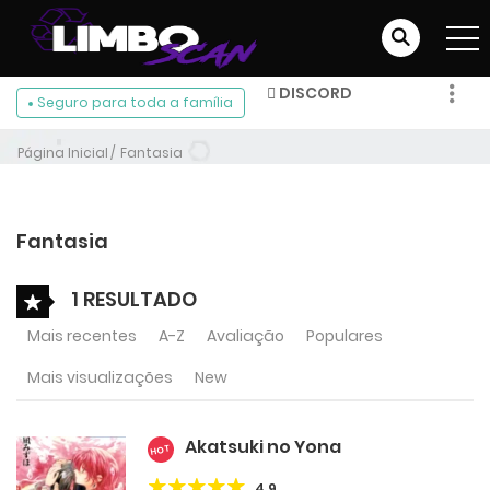
DISCORD
Seguro para toda a família
FACEBOOK
Página Inicial
Fantasia
INSTAGRAM
Fantasia
1 RESULTADO
Mais recentes
A-Z
Avaliação
Populares
Mais visualizações
New
Akatsuki no Yona
HOT
4.9