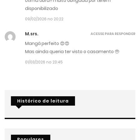
ótima obra!! muito obrigada por terem
disponibilizado
09/02/2026 no 20:22
M.srs.
ACESSE PARA RESPONDER
Mangá perfeito 😍😍
Mas ainda queria ter visto o casamento 🥹
01/03/2026 no 23:45
Histórico de leitura
Populares