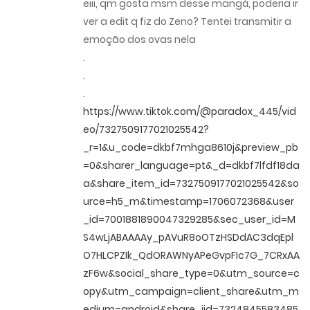
eiii, qm gosta msm desse mangá, poderia ir
ver a edit q fiz do Zeno? Tentei transmitir a
emoção dos ovas nela
.
.
.
https://www.tiktok.com/@paradox_445/vid
eo/7327509177021025542?
_r=1&u_code=dkbf7mhga8610j&preview_pb
=0&sharer_language=pt&_d=dkbf7lfdf18da
a&share_item_id=7327509177021025542&so
urce=h5_m&timestamp=1706072368&user
_id=7001881890047329285&sec_user_id=M
S4wLjABAAAAy_pAVuR8oOTzHSDdAC3dqEpl
O7HLCPZIk_QdORAWNyAPeGvpFIc7G_7CRxAA
zF6w&social_share_type=0&utm_source=c
opy&utm_campaign=client_share&utm_m
edium=android&share_iid=7324845583485