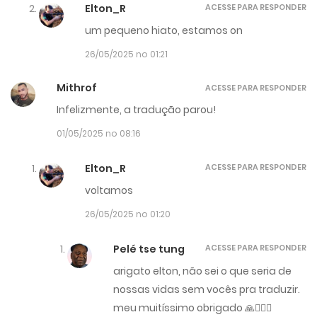
Elton_R
ACESSE PARA RESPONDER
um pequeno hiato, estamos on
26/05/2025 no 01:21
Mithrof
ACESSE PARA RESPONDER
Infelizmente, a tradução parou!
01/05/2025 no 08:16
Elton_R
ACESSE PARA RESPONDER
voltamos
26/05/2025 no 01:20
Pelé tse tung
ACESSE PARA RESPONDER
arigato elton, não sei o que seria de
nossas vidas sem vocês pra traduzir.
meu muitíssimo obrigado 🙏🙇🏻‍♂️