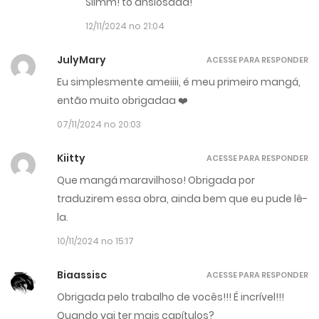
Siimm! to ansiosaaa!
12/11/2024 no 21:04
JulyMary
ACESSE PARA RESPONDER
Eu simplesmente ameiiii, é meu primeiro mangá,
então muito obrigadaa ❤️
07/11/2024 no 20:03
Kiitty
ACESSE PARA RESPONDER
Que mangá maravilhoso! Obrigada por
traduzirem essa obra, ainda bem que eu pude lê-
la.
10/11/2024 no 15:17
Biaassisc
ACESSE PARA RESPONDER
Obrigada pelo trabalho de vocês!!! É incrível!!!
Quando vai ter mais capítulos?