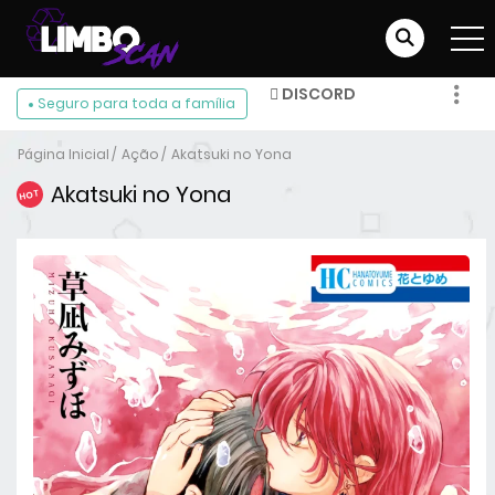
DISCORD
Seguro para toda a família
FACEBOOK
Página Inicial
Ação
Akatsuki no Yona
INSTAGRAM
Akatsuki no Yona
HOT