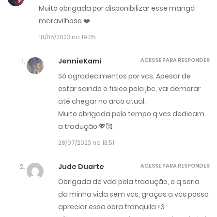
Muito obrigada por disponibilizar esse mangá
maravilhoso ❤️
18/05/2023 no 19:05
JennieKami
ACESSE PARA RESPONDER
Só agradecimentos por vcs. Apesar de
estar saindo o fisico pela jbc, vai demorar
até chegar no arco atual.
Muito obrigada pelo tempo q vcs dedicam
a tradução 💖🥰
28/07/2023 no 13:51
Jude Duarte
ACESSE PARA RESPONDER
Obrigada de vdd pela tradução, o q seria
da minha vida sem vcs, graças a vcs posso
apreciar essa obra tranquila <3