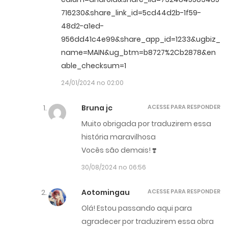
716230&share_link_id=5cd44d2b-1f59-
48d2-a1ed-
956dd41c4e99&share_app_id=1233&ugbiz_
name=MAIN&ug_btm=b8727%2Cb2878&en
able_checksum=1
24/01/2024 no 02:00
Bruna jc
ACESSE PARA RESPONDER
Muito obrigada por traduzirem essa
história maravilhosa
Vocês são demais! ❣️
30/08/2024 no 06:56
Aotomingau
ACESSE PARA RESPONDER
Olá! Estou passando aqui para
agradecer por traduzirem essa obra