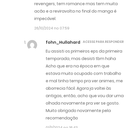
revengers, tem romance mas tem muita
acão e a reviravolta no final do manga é
impecável.
26/10/2024 no 07:59
fohn_Hullahard
ACESSE PARA RESPONDER
Eu assisti os primeiros eps da primeira
temporada, mas desisti tbm haha
Acho que era na época em que
estava muito ocupado com trabalho
e mal tinha tempo pra ver animes, me
aborrecia fácil. Agora ja voltei às
antigas, então, acho que vou dar uma
olhada novamente pra ver se gosto.
Muito obrigado novamente pela
recomendação
01/11/2024 no 16:43