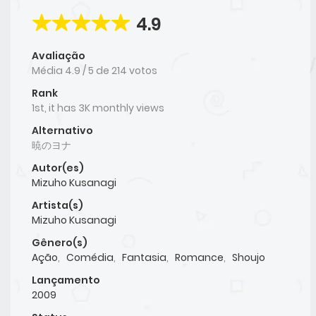
4.9
Avaliação
Média
4.9
/
5
de
214
votos
Rank
1st, it has 3K monthly views
Alternativo
暁のヨナ
Autor(es)
Mizuho Kusanagi
Artista(s)
Mizuho Kusanagi
Gênero(s)
Ação
,
Comédia
,
Fantasia
,
Romance
,
Shoujo
Lançamento
2009