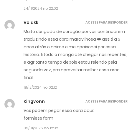
24/11/2024 no 22:02
Voidkk
ACESSE PARA RESPONDER
Muito obrigada de coração por vcs continuarem
traduzindo essa obra maravilhosa ❤️ assiti a 5
anos atrás o anime e me apaixonei por essa
história. li todo o mangá até chegar nos recentes,
e agr tanto tempo depois estou relendo pela
segunda vez, pra aproveitar melhor esse arco
final.
18/12/2024 no 02:12
Kingvonn
ACESSE PARA RESPONDER
Vcs podem pegar essa obra aqui:
formless form
05/01/2025 no 12:02