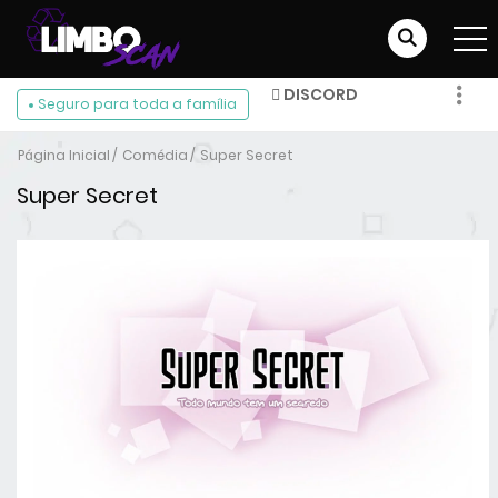
DISCORD
Seguro para toda a família
FACEBOOK
Página Inicial
Comédia
Super Secret
INSTAGRAM
Super Secret