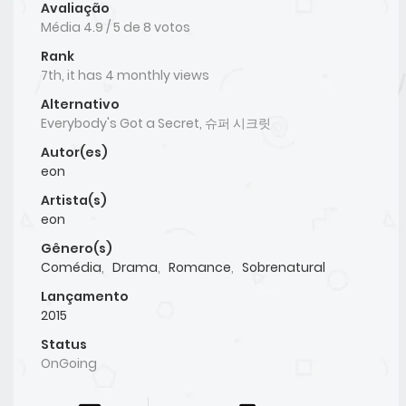
Avaliação
Média
4.9
/
5
de
8
votos
Rank
7th, it has 4 monthly views
Alternativo
Everybody's Got a Secret, 슈퍼 시크릿
Autor(es)
eon
Artista(s)
eon
Gênero(s)
Comédia
,
Drama
,
Romance
,
Sobrenatural
Lançamento
2015
Status
OnGoing